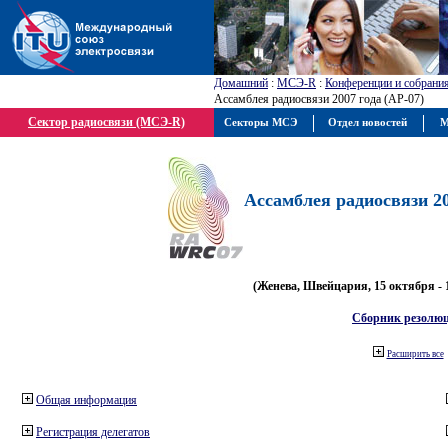
Домашний
:
МСЭ-R
:
Конференции и собрани
Ассамблея радиосвязи 2007 года (АР-07)
Сектор радиосвязи (МСЭ-R)
Секторы МСЭ
Отдел новостей
М
Ассамблея радиосвязи 20
(Женева, Швейцария, 15 октября - 
Сборник резолю
Расширить все
Общая информация
Регистрация делегатов