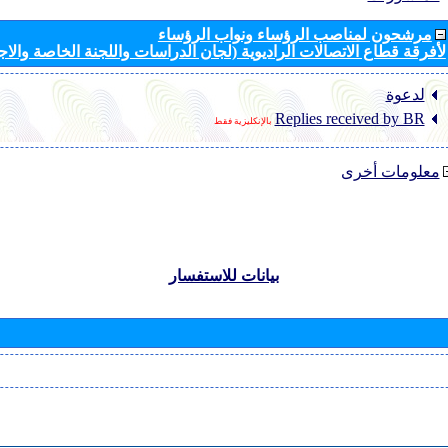
مرشحون لمناصب الرؤساء ونواب الرؤساء
لأفرقة قطاع الاتصالات الراديوية (لجان الدراسات واللجنة الخاصة والا
لدعوة
Replies received by BR
بالإنكليزية فقط
معلومات أخرى
بيانات للاستفسار