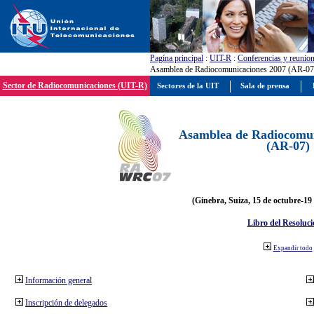
Pagína principal
:
UIT-R
:
Conferencias y reunio
Asamblea de Radiocomunicaciones 2007 (AR-07
Sector de Radiocomunicaciones (UIT-R)
Sectores de la UIT
Sala de prensa
Asamblea de Radiocomun
(AR-07)
(Ginebra, Suiza, 15 de octubre-19
Libro del Resoluci
Expandir todo
Información general
Inscripción de delegados