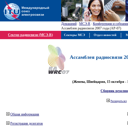
Домашний
:
МСЭ-R
:
Конференции и собрани
Ассамблея радиосвязи 2007 года (АР-07)
Сектор радиосвязи (МСЭ-R)
Секторы МСЭ
Отдел новостей
М
Ассамблея радиосвязи 20
(Женева, Швейцария, 15 октября - 
Сборник резолю
Расширить все
Общая информация
Регистрация делегатов