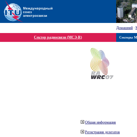
Домашний
:
Сектор радиосвязи (МСЭ-R)
Секторы 
Общая информация
Регистрация делегатов