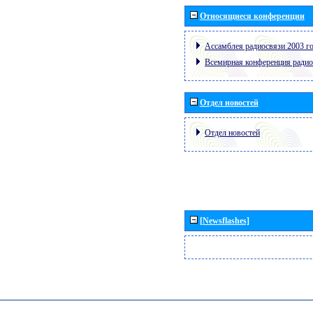
Относящиеся конференции
Ассамблея радиосвязи 2003 го
Всемирная конференция радио
Отдел новостей
Отдел новостей
[Newsflashes]