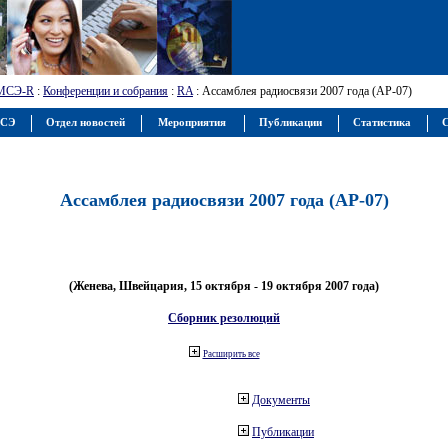
МСЭ-R
:
Конференции и собрания
:
RA
: Ассамблея радиосвязи 2007 года (АР-07)
МСЭ
Отдел новостей
Мероприятия
Публикации
Статистика
С
Ассамблея радиосвязи 2007 года (АР-07)
(Женева, Швейцария, 15 октября - 19 октября 2007 года)
Сборник резолюций
Расширить все
Документы
Публикации