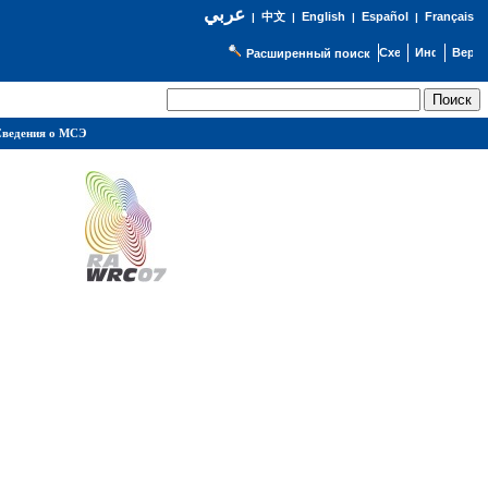
عربي
English
Español
Français
|
中文
|
|
|
Расширенный поиск
ведения о МСЭ