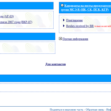
Кандидаты на посты председателей
групп МСЭ-R (ИК, СК, ПСК, КГР)
да (АР-03)
Приглашение
связи 2007 года (ВКР-07)
Replies received by BR
только на англи
Прочая информация
Для контактов
Подняться в верхнюю часть
-
Обратная связь
-
Инф