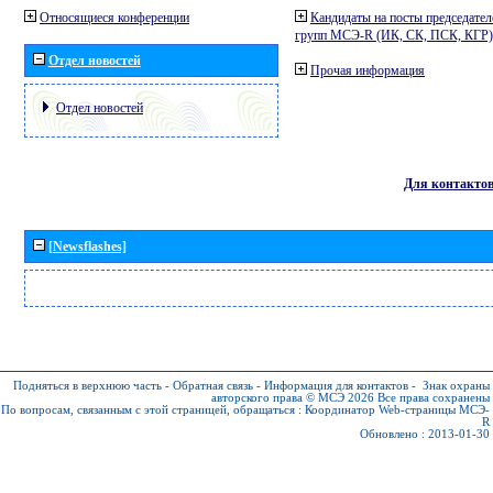
Относящиеся конференции
Кандидаты на посты председател
групп МСЭ-R (ИК, СК, ПСК, КГР)
Отдел новостей
Прочая информация
Отдел новостей
Для контакто
[Newsflashes]
Подняться в верхнюю часть
-
Обратная связь
-
Информация для контактов
-
Знак охраны
авторского права © МСЭ 2026
Все права сохранены
По вопросам, связанным с этой страницей, обращаться :
Координатор Web-страницы МСЭ-
R
Обновлено : 2013-01-30