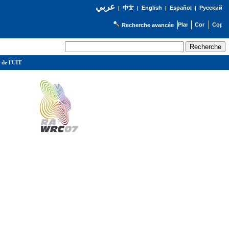
عربي
English
Español
Русский
|
中文
|
|
|
Recherche avancée
 de l'UIT