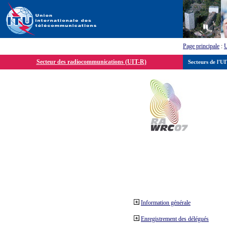
Page principale
:
Secteur des radiocommunications (UIT-R)
Secteurs de l'U
Information générale
Enregistrement des délégués