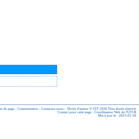
ut de page
-
Commentaires
-
Contactez-nous
-
Droits d'auteur © UIT 2026
Tous droits réservés
Contact pour cette page :
Coordinateur Web de l'UIT-R
Mis à jour le : 2013-01-30