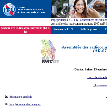
Page principale
:
UIT-R
:
Conférences et réunion
Assemblée des radiocommunications 2007 (AR-
Secteur des radiocommunications (UIT-
Secteurs de l'UIT
Salle de presse
E
R)
Assemblée des radiocom
(AR-07
(Genève, Suisse, 15 octobre
Livre des Résol
Afficher to
Information générale
Enregistrement des délégués