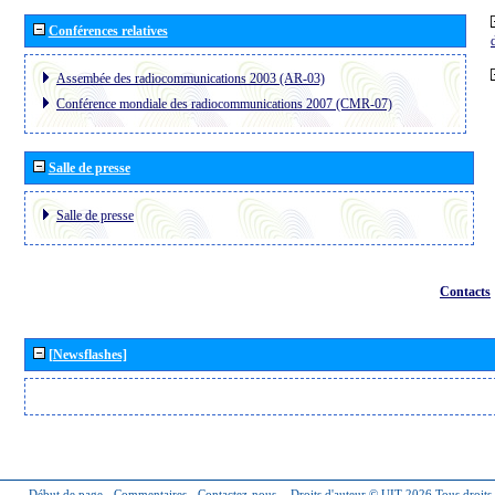
Conférences relatives
Assembée des radiocommunications 2003 (AR-03)
Conférence mondiale des radiocommunications 2007 (CMR-07)
Salle de presse
Salle de presse
Contacts
[Newsflashes]
Début de page
-
Commentaires
-
Contactez-nous
-
Droits d'auteur © UIT 2026
Tous droits