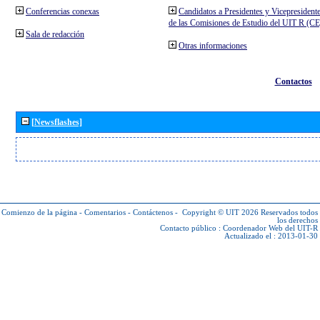
Conferencias conexas
Candidatos a Presidentes y Vicepresident
de las Comisiones de Estudio del UIT R (C
Sala de redacción
Otras informaciones
Contactos
[Newsflashes]
Comienzo de la página
-
Comentarios
-
Contáctenos
-
Copyright © UIT 2026
Reservados todos
los derechos
Contacto público :
Coordenador Web del UIT-R
Actualizado el : 2013-01-30