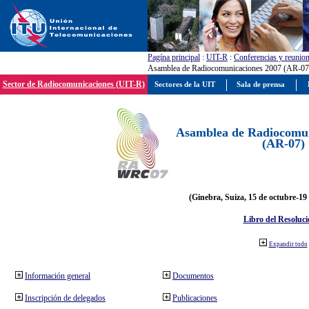
Pagína principal
:
UIT-R
:
Conferencias y reunio
Asamblea de Radiocomunicaciones 2007 (AR-07
Sector de Radiocomunicaciones (UIT-R)
Sectores de la UIT
Sala de prensa
Asamblea de Radiocomun
(AR-07)
(Ginebra, Suiza, 15 de octubre-19
Libro del Resoluci
Expandir todo
Información general
Documentos
Inscripción de delegados
Publicaciones