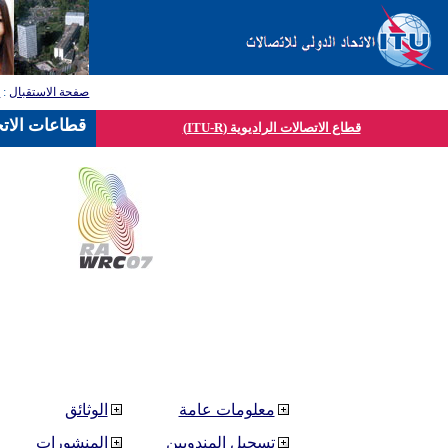
صفحة الاستقبال
:
ق
قطاعات الاتح
قطاع الاتصالات الراديوية (ITU-R)
معلومات عامة
الوثائق
تسجيل المندوبين
المنشورات