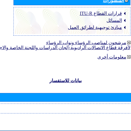
المنشورات
قرارات القطاع ‏ITU-R
المسائل
مبادئ توجيهية لطرائق العمل
مرشحون لمناصب الرؤساء ونواب الرؤساء
لأفرقة قطاع الاتصالات الراديوية (لجان الدراسات واللجنة الخاصة والا
معلومات أخرى
بيانات للاستفسار