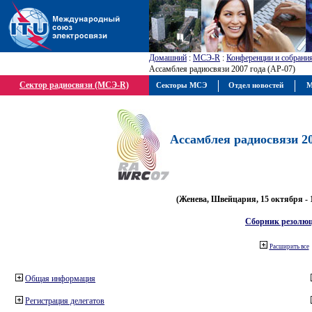
Домашний
:
МСЭ-R
:
Конференции и собрани
Ассамблея радиосвязи 2007 года (АР-07)
Сектор радиосвязи (МСЭ-R)
Секторы МСЭ
Отдел новостей
М
Ассамблея радиосвязи 20
(Женева, Швейцария, 15 октября - 
Сборник резолю
Расширить все
Общая информация
Регистрация делегатов