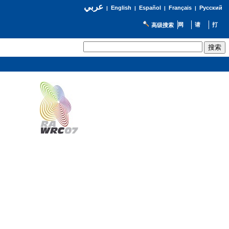
عربي
English
Español
Français
Русский
|
|
|
|
高级搜索