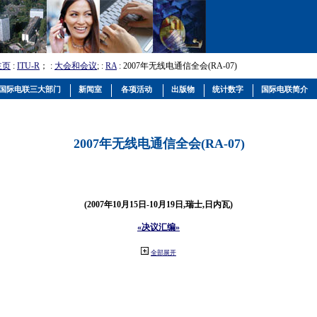
主页
:
ITU-R
； :
大会和会议
; :
RA
: 2007年无线电通信全会(RA-07)
国际电联三大部门
新闻室
各项活动
出版物
统计数字
国际电联简介
2007年无线电通信全会(RA-07)
(2007年10月15日-10月19日,瑞士,日内瓦)
«决议汇编»
全部展开