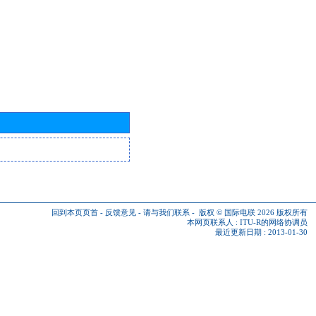
回到本页页首
-
反馈意见
-
请与我们联系
-
版权 © 国际电联 2026
版权所有
本网页联系人 :
ITU-R的网络协调员
最近更新日期 : 2013-01-30