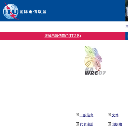
无线电通信部门(ITU-R)
一般信息
文件
代表注册
出版物