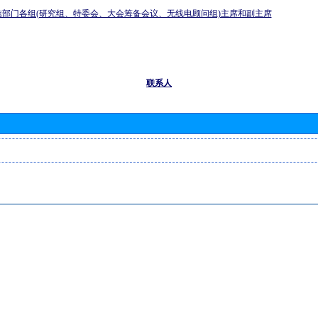
信部门各组(研究组、特委会、大会筹备会议、无线电顾问组)主席和副主席
联系人