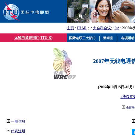
主页
:
ITU-R
； :
大会和会议
; :
RA
: 2007
无线电通信部门(ITU-R)
国际电联三大部门
新闻室
各项活动
2007年无线电通信
(2007年10月15日-10
«决议汇
全部展
一般信息
代表注册