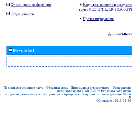
Относящиеся конференции
Кандидаты на посты председател
групп МСЭ-R (ИК, СК, ПСК, КГР)
Отдел новостей
Прочая информация
Для контакто
[Newsflashes]
Подняться в верхнюю часть
-
Обратная связь
-
Информация для контактов
-
Знак охраны
авторского права © МСЭ 2026
Все права сохранены
По вопросам, связанным с этой страницей, обращаться :
Координатор Web-страницы МСЭ-
R
Обновлено : 2013-01-30