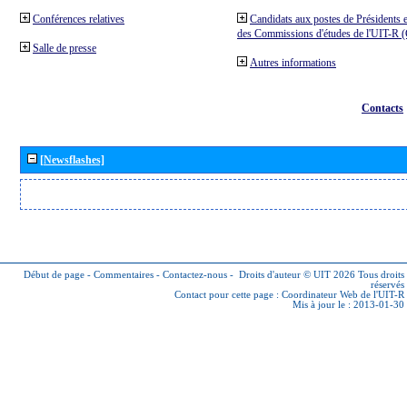
Conférences relatives
Candidats aux postes de Présidents e
des Commissions d'études de l'UIT-R
Salle de presse
Autres informations
Contacts
[Newsflashes]
Début de page
-
Commentaires
-
Contactez-nous
-
Droits d'auteur © UIT 2026
Tous droits
réservés
Contact pour cette page :
Coordinateur Web de l'UIT-R
Mis à jour le : 2013-01-30