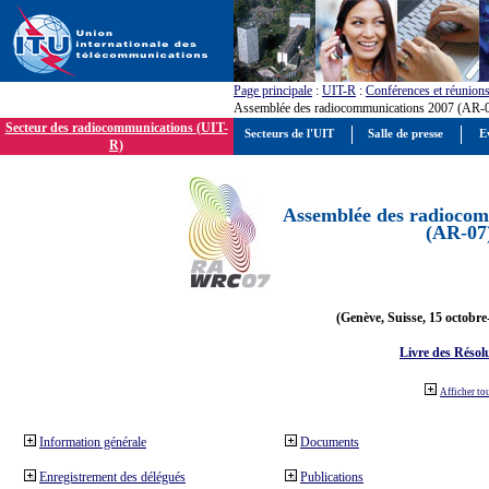
Page principale
:
UIT-R
:
Conférences et réunion
Assemblée des radiocommunications 2007 (AR-
Secteur des radiocommunications (UIT-
Secteurs de l'UIT
Salle de presse
E
R)
Assemblée des radiocom
(AR-07
(Genève, Suisse, 15 octobre
Livre des Résol
Afficher to
Information générale
Documents
Enregistrement des délégués
Publications