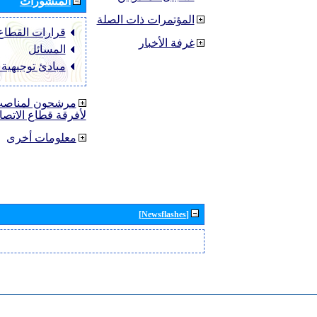
المنشورات
المؤتمرات ذات الصلة
قرارات القطاع ‏TU-R
غرفة الأخبار
المسائل
مبادئ توجيهية
مرشحون لمناصب 
لأفرقة قطاع الاتصا
معلومات أخرى
[Newsflashes]