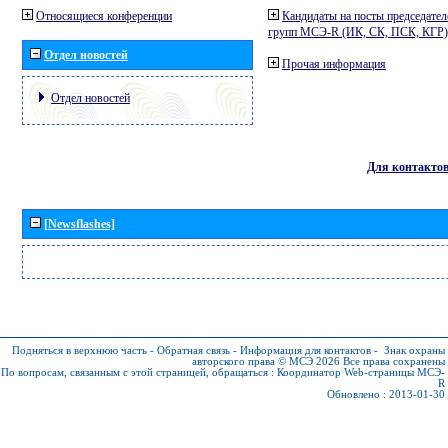
Относящиеся конференции
Кандидаты на посты председател
групп МСЭ-R (ИК, СК, ПСК, КГР)
Отдел новостей
Прочая информация
Отдел новостей
Для контакто
[Newsflashes]
Подняться в верхнюю часть
-
Обратная связь
-
Информация для контактов
-
Знак охраны
авторского права © МСЭ 2026
Все права сохранены
По вопросам, связанным с этой страницей, обращаться :
Координатор Web-страницы МСЭ-
R
Обновлено : 2013-01-30