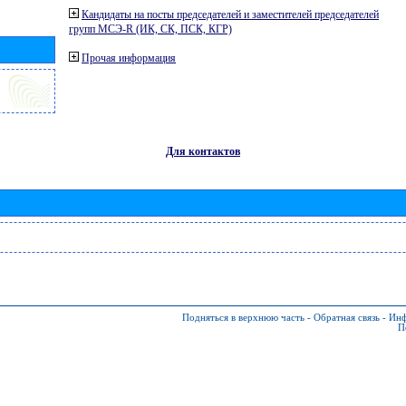
Кандидаты на посты председателей и заместителей председателей
групп МСЭ-R (ИК, СК, ПСК, КГР)
Прочая информация
Для контактов
Подняться в верхнюю часть
-
Обратная связь
-
Инф
П