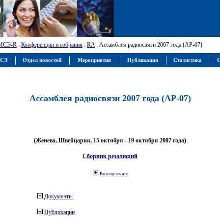
МСЭ-R
:
Конференции и собрания
:
RA
: Ассамблея радиосвязи 2007 года (АР-07)
МСЭ
Отдел новостей
Мероприятия
Публикации
Статистика
С
Ассамблея радиосвязи 2007 года (АР-07)
(Женева, Швейцария, 15 октября - 19 октября 2007 года)
Сборник резолюций
Расширить все
Документы
Публикации