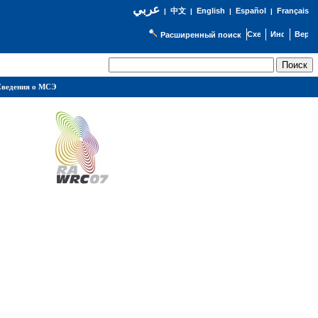
عربي
English
Español
Français
|
中文
|
|
|
Расширенный поиск
ведения о МСЭ