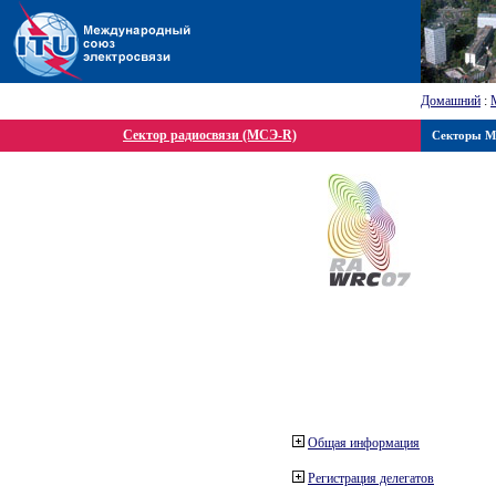
Домашний
:
Сектор радиосвязи (МСЭ-R)
Секторы 
Общая информация
Регистрация делегатов