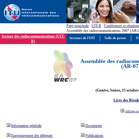
Page principale
:
UIT-R
:
Conférences et réunion
Assemblée des radiocommunications 2007 (AR-
Secteur des radiocommunications (UIT-
Secteurs de l'UIT
Salle de presse
E
R)
Assemblée des radiocom
(AR-07
(Genève, Suisse, 15 octobre
Livre des Résol
Afficher to
Information générale
Documents
Enregistrement des délégués
Publications