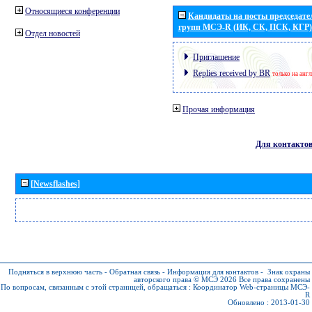
Относящиеся конференции
Кандидаты на посты председател
групп МСЭ-R (ИК, СК, ПСК, КГР)
Отдел новостей
Приглашение
Replies received by BR
только на анг
Прочая информация
Для контакто
[Newsflashes]
Подняться в верхнюю часть
-
Обратная связь
-
Информация для контактов
-
Знак охраны
авторского права © МСЭ 2026
Все права сохранены
По вопросам, связанным с этой страницей, обращаться :
Координатор Web-страницы МСЭ-
R
Обновлено : 2013-01-30