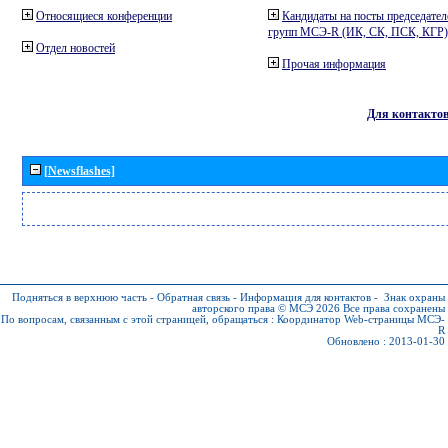
Относящиеся конференции
Кандидаты на посты председател
групп МСЭ-R (ИК, СК, ПСК, КГР)
Отдел новостей
Прочая информация
Для контакто
[Newsflashes]
Подняться в верхнюю часть
-
Обратная связь
-
Информация для контактов
-
Знак охраны
авторского права © МСЭ 2026
Все права сохранены
По вопросам, связанным с этой страницей, обращаться :
Координатор Web-страницы МСЭ-
R
Обновлено : 2013-01-30