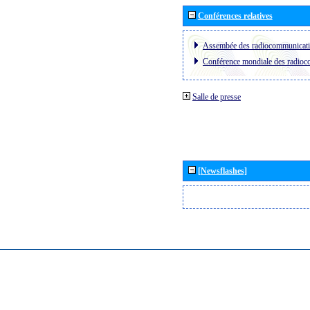
Conférences relatives
Assembée des radiocommunicat
Conférence mondiale des radio
Salle de presse
[Newsflashes]