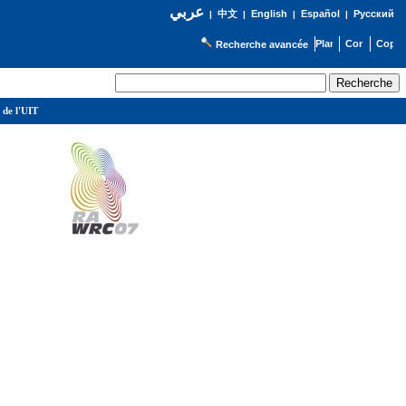
عربي
English
Español
Русский
|
中文
|
|
|
Recherche avancée
 de l'UIT