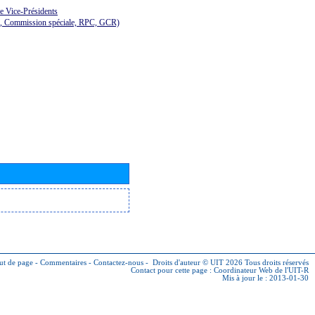
de Vice-Présidents
E, Commission spéciale, RPC, GCR)
ut de page
-
Commentaires
-
Contactez-nous
-
Droits d'auteur © UIT 2026
Tous droits réservés
Contact pour cette page :
Coordinateur Web de l'UIT-R
Mis à jour le : 2013-01-30