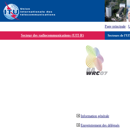
Page principale
:
Secteur des radiocommunications (UIT-R)
Secteurs de l'U
Information générale
Enregistrement des délégués