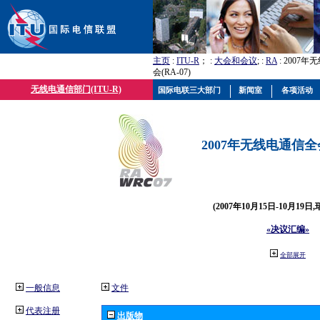
主页
:
ITU-R
； :
大会和会议
; :
RA
: 2007
会(RA-07)
无线电通信部门(ITU-R)
国际电联三大部门
新闻室
各项活动
2007年无线电通信全会(
(2007年10月15日-10月19日
«决议汇编»
全部展开
一般信息
文件
代表注册
出版物