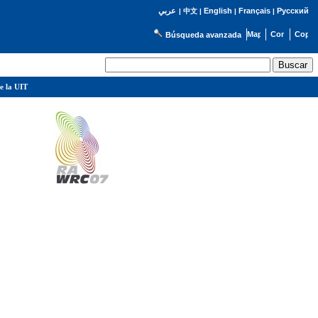
English
Français
Русский
عربي
|
中文
|
|
|
Búsqueda avanzada
e la UIT