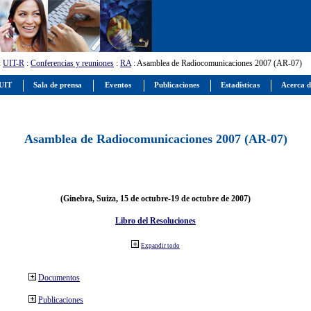
:
UIT-R
:
Conferencias y reuniones
:
RA
: Asamblea de Radiocomunicaciones 2007 (AR-07)
 UIT
Sala de prensa
Eventos
Publicaciones
Estadísticas
Acerca d
Asamblea de Radiocomunicaciones 2007 (AR-07)
(Ginebra, Suiza, 15 de octubre-19 de octubre de 2007)
Libro del Resoluciones
Expandir todo
Documentos
Publicaciones