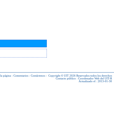
la página
-
Comentarios
-
Contáctenos
-
Copyright © UIT 2026
Reservados todos los derechos
Contacto público :
Coordenador Web del UIT-R
Actualizado el : 2013-01-30