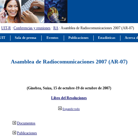
:
UIT-R
:
Conferencias y reuniones
:
RA
: Asamblea de Radiocomunicaciones 2007 (AR-07)
 UIT
Sala de prensa
Eventos
Publicaciones
Estadísticas
Acerca d
Asamblea de Radiocomunicaciones 2007 (AR-07)
(Ginebra, Suiza, 15 de octubre-19 de octubre de 2007)
Libro del Resoluciones
Expandir todo
Documentos
Publicaciones