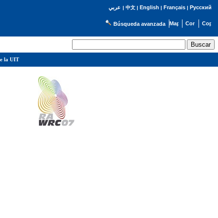
English
Français
Русский
عربي
|
中文
|
|
|
Búsqueda avanzada
e la UIT