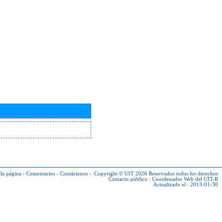
la página
-
Comentarios
-
Contáctenos
-
Copyright © UIT 2026
Reservados todos los derechos
Contacto público :
Coordenador Web del UIT-R
Actualizado el : 2013-01-30