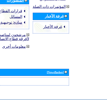
المنشورات
المؤتمرات ذات الصلة
قرارات القطاع ‏TU-R
غرفة الأخبار
المسائل
مبادئ توجيهية
غرفة الأخبار
مرشحون لمناصب 
لأفرقة قطاع الاتصا
معلومات أخرى
[Newsflashes]