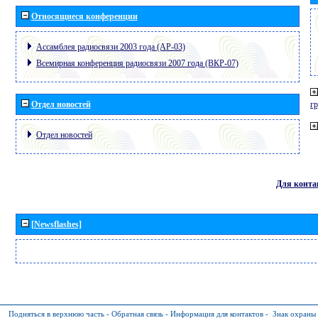
Относящиеся конференции
Ассамблея радиосвязи 2003 года (АР-03)
Всемирная конференция радиосвязи 2007 года (ВКР-07)
Отдел новостей
г
Отдел новостей
Для конта
[Newsflashes]
Подняться в верхнюю часть
-
Обратная связь
-
Информация для контактов
-
Знак охраны