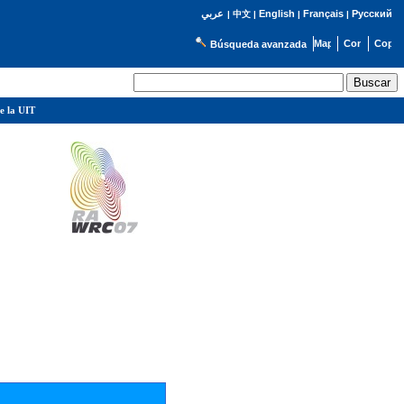
English
Français
Русский
عربي
|
中文
|
|
|
Búsqueda avanzada
e la UIT