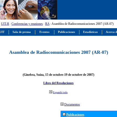
:
UIT-R
:
Conferencias y reuniones
:
RA
: Asamblea de Radiocomunicaciones 2007 (AR-07)
 UIT
Sala de prensa
Eventos
Publicaciones
Estadísticas
Acerca d
Asamblea de Radiocomunicaciones 2007 (AR-07)
(Ginebra, Suiza, 15 de octubre-19 de octubre de 2007)
Libro del Resoluciones
Expandir todo
Documentos
Publicaciones