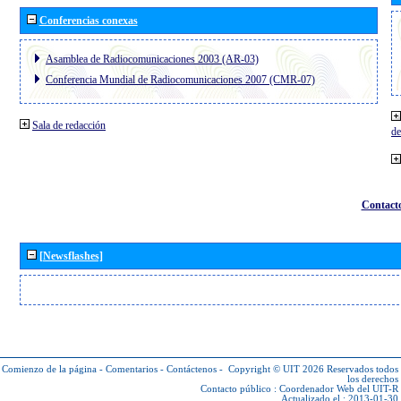
Conferencias conexas
Asamblea de Radiocomunicaciones 2003 (AR-03)
Conferencia Mundial de Radiocomunicaciones 2007 (CMR-07)
Sala de redacción
de
Contact
[Newsflashes]
Comienzo de la página
-
Comentarios
-
Contáctenos
-
Copyright © UIT 2026
Reservados todos
los derechos
Contacto público :
Coordenador Web del UIT-R
Actualizado el : 2013-01-30