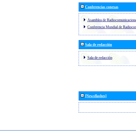
Conferencias conexas
Asamblea de Radiocomunicacion
Conferencia Mundial de Radioc
Sala de redacción
Sala de redacción
[Newsflashes]