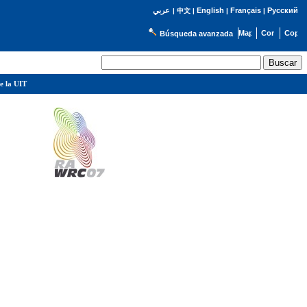
English
Français
Русский
عربي
|
中文
|
|
|
Búsqueda avanzada
e la UIT