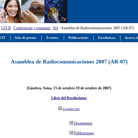
:
UIT-R
:
Conferencias y reuniones
:
RA
: Asamblea de Radiocomunicaciones 2007 (AR-07)
 UIT
Sala de prensa
Eventos
Publicaciones
Estadísticas
Acerca d
Asamblea de Radiocomunicaciones 2007 (AR-07)
(Ginebra, Suiza, 15 de octubre-19 de octubre de 2007)
Libro del Resoluciones
Expandir todo
Documentos
Publicaciones