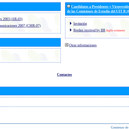
Candidatos a Presidentes y Vicepresid
de las Comisiones de Estudio del UIT R 
es 2003 (AR-03)
Invitación
omunicaciones 2007 (CMR-07)
Replies received by BR
Inglés solamente
Otras informaciones
Contactos
Comienzo de 