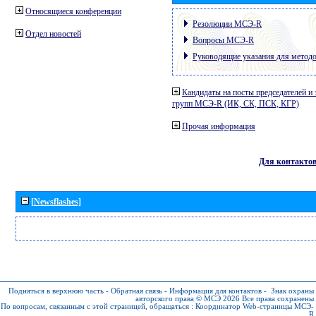
Относящиеся конференции
Резолюции МСЭ-R
Отдел новостей
Вопросы МСЭ-R
Руководящие указания для метод
Кандидаты на посты председателей и 
групп МСЭ-R (ИК, СК, ПСК, КГР)
Прочая информация
Для контакто
[Newsflashes]
Подняться в верхнюю часть
-
Обратная связь
-
Информация для контактов
-
Знак охраны
авторского права © МСЭ 2026
Все права сохранены
По вопросам, связанным с этой страницей, обращаться :
Координатор Web-страницы МСЭ-
R