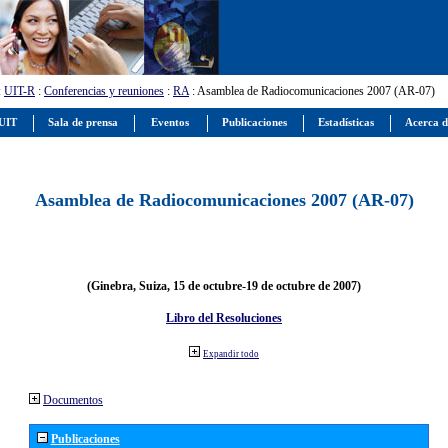
:
UIT-R
:
Conferencias y reuniones
:
RA
: Asamblea de Radiocomunicaciones 2007 (AR-07)
 UIT
Sala de prensa
Eventos
Publicaciones
Estadísticas
Acerca d
Asamblea de Radiocomunicaciones 2007 (AR-07)
(Ginebra, Suiza, 15 de octubre-19 de octubre de 2007)
Libro del Resoluciones
Expandir todo
Documentos
Publicaciones