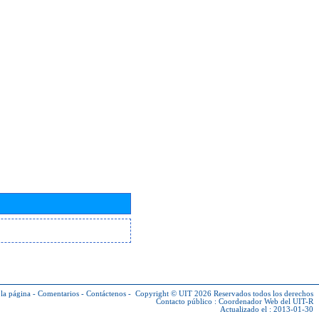
la página
-
Comentarios
-
Contáctenos
-
Copyright © UIT 2026
Reservados todos los derechos
Contacto público :
Coordenador Web del UIT-R
Actualizado el : 2013-01-30