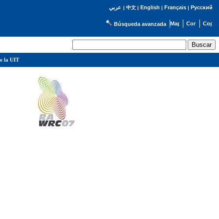
English
Français
Русский
عربي
|
中文
|
|
|
Búsqueda avanzada
e la UIT