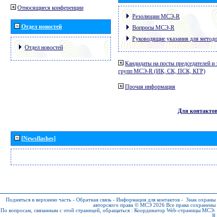
Относящиеся конференции
Резолюции МСЭ-R
Отдел новостей
Вопросы МСЭ-R
Руководящие указания для метод
Отдел новостей
Кандидаты на посты председателей и 
групп МСЭ-R (ИК, СК, ПСК, КГР)
Прочая информация
Для контакто
[Newsflashes]
Подняться в верхнюю часть
-
Обратная связь
-
Информация для контактов
-
Знак охраны
авторского права © МСЭ 2026
Все права сохранены
По вопросам, связанным с этой страницей, обращаться :
Координатор Web-страницы МСЭ-
R