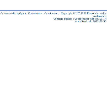
Comienzo de la página
-
Comentarios
-
Contáctenos
-
Copyright © UIT 2026
Reservados todos
los derechos
Contacto público :
Coordenador Web del UIT-R
Actualizado el : 2013-01-30