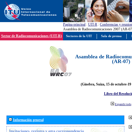
Pagína principal
:
UIT-R
:
Conferencias y reunio
Asamblea de Radiocomunicaciones 2007 (AR-07
Sector de Radiocomunicaciones (UIT-R)
Sectores de la UIT
Sala de prensa
Asamblea de Radiocomun
(AR-07)
(Ginebra, Suiza, 15 de octubre-19
Libro del Resoluci
Expandir todo
Información general
Invitaciones, registro y otra correspondencia