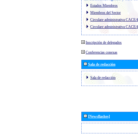
Estados Miembros
Miembros del Sector
Circulare administrativa CACE/
Circulare administrativa CACE/
Inscripción de delegados
Conferencias conexas
Sala de redacción
Sala de redacción
[Newsflashes]