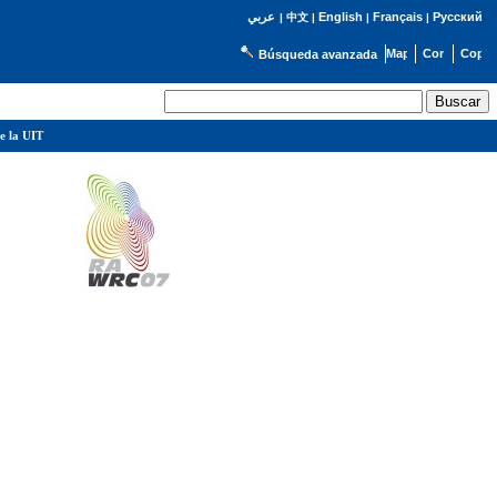
English
Français
Русский
عربي
|
中文
|
|
|
Búsqueda avanzada
e la UIT