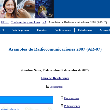
:
UIT-R
:
Conferencias y reuniones
:
RA
: Asamblea de Radiocomunicaciones 2007 (AR-07)
 UIT
Sala de prensa
Eventos
Publicaciones
Estadísticas
Acerca d
Asamblea de Radiocomunicaciones 2007 (AR-07)
(Ginebra, Suiza, 15 de octubre-19 de octubre de 2007)
Libro del Resoluciones
Expandir todo
Documentos
Publicaciones
orrespondencia