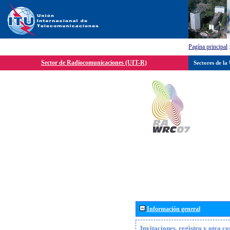
Pagína principal
Sector de Radiocomunicaciones (UIT-R)
Sectores de la
Información general
Invitaciones, registro y otra c