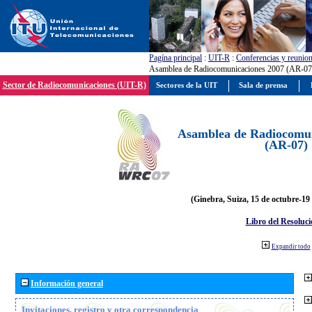
Pagína principal
:
UIT-R
:
Conferencias y reunio
Asamblea de Radiocomunicaciones 2007 (AR-07
Sector de Radiocomunicaciones (UIT-R)
Sectores de la UIT
Sala de prensa
Asamblea de Radiocomun
(AR-07)
(Ginebra, Suiza, 15 de octubre-19
Libro del Resoluci
Expandir todo
Información general
Invitaciones, registro y otra correspondencia