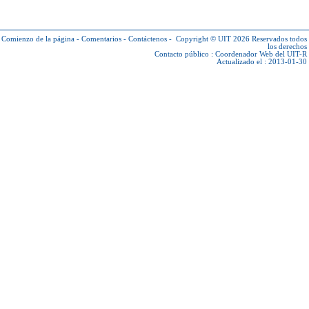
Comienzo de la página
-
Comentarios
-
Contáctenos
-
Copyright © UIT 2026
Reservados todos
los derechos
Contacto público :
Coordenador Web del UIT-R
Actualizado el : 2013-01-30