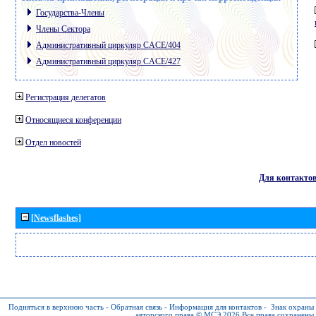
Государства-Члены
Члены Сектора
Административный циркуляр CACE/404
Административный циркуляр CACE/427
Регистрация делегатов
Относящиеся конференции
Отдел новостей
Для контакто
[Newsflashes]
Подняться в верхнюю часть
-
Обратная связь
-
Информация для контактов
-
Знак охраны
авторского права © МСЭ 2026
Все права сохранены