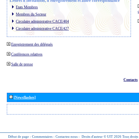
Lettres d´invitations, d´enregistrement et autre correspondance
Etats Membres
Membres du Secteur
Circulaire administrative CACE/404
Circulaire administrative CACE/427
Enregistrement des délégués
Conférences relatives
Salle de presse
Contacts
[Newsflashes]
Début de page
-
Commentaires
-
Contactez-nous
-
Droits d'auteur © UIT 2026
Tous droits