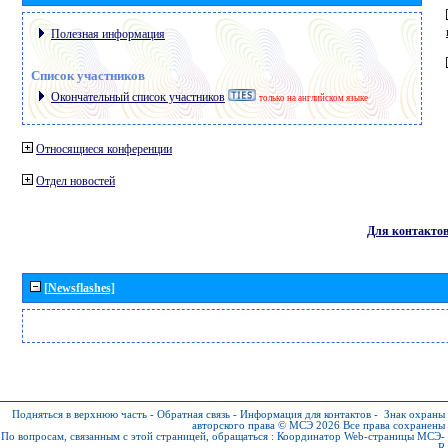
Полезная информация
Список участников
Окончательный список участников
только на английском языке
Относящиеся конференции
Отдел новостей
Для контакто
[Newsflashes]
Подняться в верхнюю часть
-
Обратная связь
-
Информация для контактов
-
Знак охраны
авторского права © МСЭ 2026
Все права сохранены
По вопросам, связанным с этой страницей, обращаться :
Координатор Web-страницы МСЭ-
R