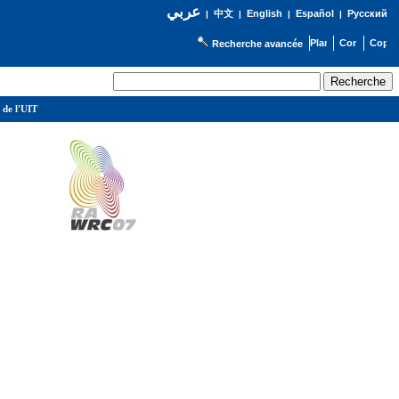
عربي
English
Español
Русский
|
中文
|
|
|
Recherche avancée
 de l'UIT