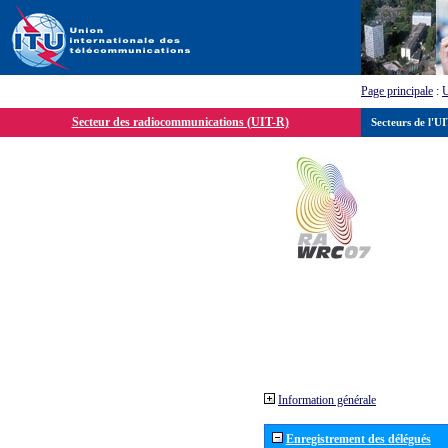
Page principale
:
Secteur des radiocommunications (UIT-R)
Secteurs de l'U
Information générale
Enregistrement des délégués