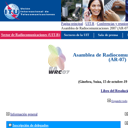
Pagína principal
:
UIT-R
:
Conferencias y reunio
Asamblea de Radiocomunicaciones 2007 (AR-07
Sector de Radiocomunicaciones (UIT-R)
Sectores de la UIT
Sala de prensa
Asamblea de Radiocomun
(AR-07)
(Ginebra, Suiza, 15 de octubre-19
Libro del Resoluci
Expandir todo
Información general
Inscripción de delegados