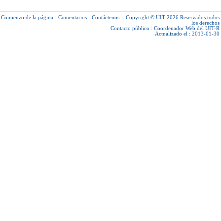
Comienzo de la página
-
Comentarios
-
Contáctenos
-
Copyright © UIT 2026
Reservados todos
los derechos
Contacto público :
Coordenador Web del UIT-R
Actualizado el : 2013-01-30