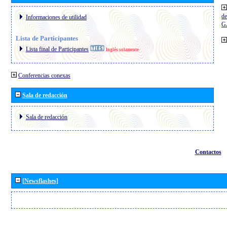
de
Informaciones de utilidad
G
Lista de Participantes
Lista final de Participantes
Inglés solamente
Conferencias conexas
Sala de redacción
Sala de redacción
Contactos
[Newsflashes]