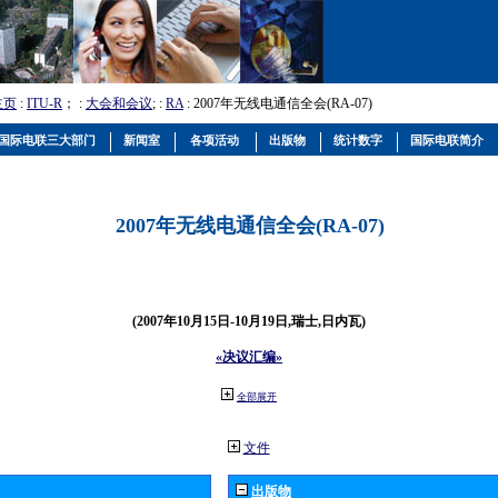
主页
:
ITU-R
； :
大会和会议
; :
RA
: 2007年无线电通信全会(RA-07)
国际电联三大部门
新闻室
各项活动
出版物
统计数字
国际电联简介
2007年无线电通信全会(RA-07)
(2007年10月15日-10月19日,瑞士,日内瓦)
«决议汇编»
全部展开
文件
出版物