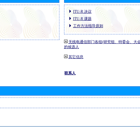
ITU-R 决议
ITU-R 课题
工作方法指导原则
无线电通信部门各组(研究组、特委会、大
的候选人
其它信息
联系人