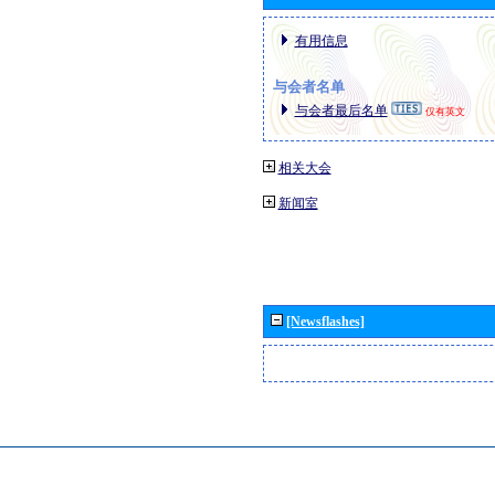
有用信息
与会者名单
与会者最后名单
仅有英文
相关大会
新闻室
[Newsflashes]