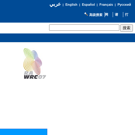
عربي
English
Español
Français
Русский
|
|
|
|
高级搜索