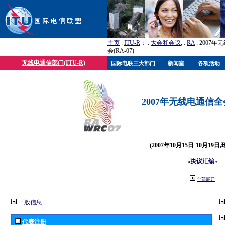
主页
:
ITU-R
； :
大会和会议
; :
RA
: 2007
会(RA-07)
无线电通信部门(ITU-R)
国际电联三大部门
新闻室
各项活动
2007年无线电通信全会(
(2007年10月15日-10月19日
«决议汇编»
全部展开
一般信息
代表注册