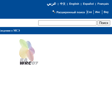
عربي
English
Español
Français
|
中文
|
|
|
Расширенный поиск
ведения о МСЭ