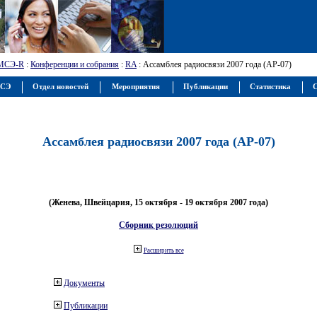
МСЭ-R
:
Конференции и собрания
:
RA
: Ассамблея радиосвязи 2007 года (АР-07)
МСЭ
Отдел новостей
Мероприятия
Публикации
Статистика
С
Ассамблея радиосвязи 2007 года (АР-07)
(Женева, Швейцария, 15 октября - 19 октября 2007 года)
Сборник резолюций
Расширить все
Документы
Публикации