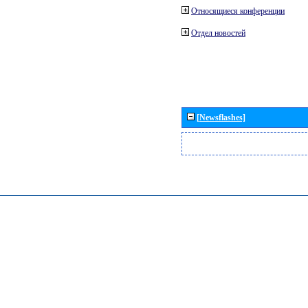
Относящиеся конференции
Отдел новостей
[Newsflashes]