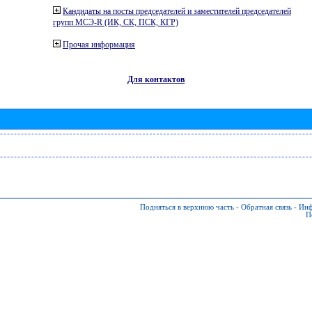
Кандидаты на посты председателей и заместителей председателей
групп МСЭ-R (ИК, СК, ПСК, КГР)
Прочая информация
Для контактов
Подняться в верхнюю часть
-
Обратная связь
-
Инф
П