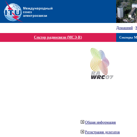
Домашний
:
Сектор радиосвязи (МСЭ-R)
Секторы 
Общая информация
Регистрация делегатов