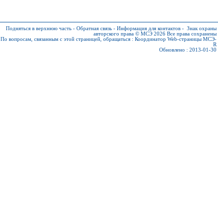
Подняться в верхнюю часть
-
Обратная связь
-
Информация для контактов
-
Знак охраны
авторского права © МСЭ 2026
Все права сохранены
По вопросам, связанным с этой страницей, обращаться :
Координатор Web-страницы МСЭ-
R
Обновлено : 2013-01-30