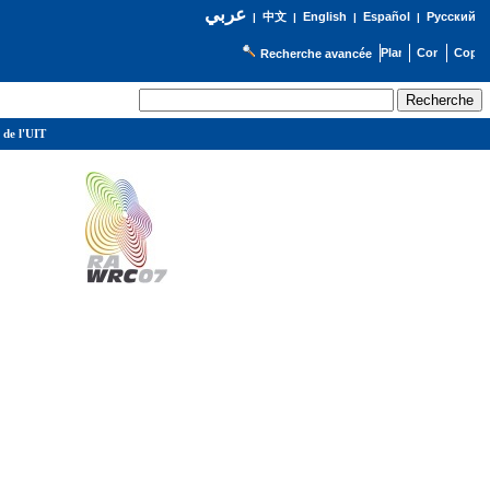
عربي
English
Español
Русский
|
中文
|
|
|
Recherche avancée
 de l'UIT