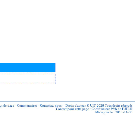
ut de page
-
Commentaires
-
Contactez-nous
-
Droits d'auteur © UIT 2026
Tous droits réservés
Contact pour cette page :
Coordinateur Web de l'UIT-R
Mis à jour le : 2013-01-30