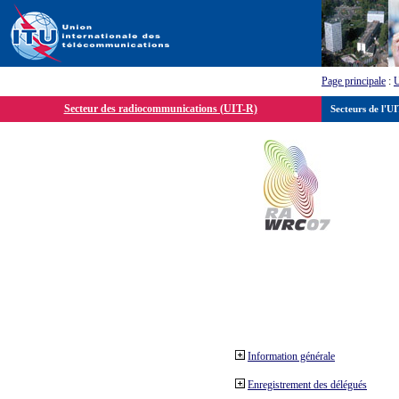
Page principale
:
Secteur des radiocommunications (UIT-R)
Secteurs de l'U
Information générale
Enregistrement des délégués