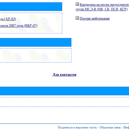
Кандидаты на посты председателе
групп МСЭ-R (ИК, СК, ПСК, КГР)
Прочая информация
да (АР-03)
связи 2007 года (ВКР-07)
Для контактов
Подняться в верхнюю часть
-
Обратная связь
-
Инф