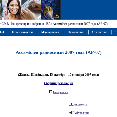
МСЭ-R
:
Конференции и собрания
:
RA
: Ассамблея радиосвязи 2007 года (АР-07)
МСЭ
Отдел новостей
Мероприятия
Публикации
Статистика
С
Ассамблея радиосвязи 2007 года (АР-07)
(Женева, Швейцария, 15 октября - 19 октября 2007 года)
Сборник резолюций
Расширить все
Документы
Публикации