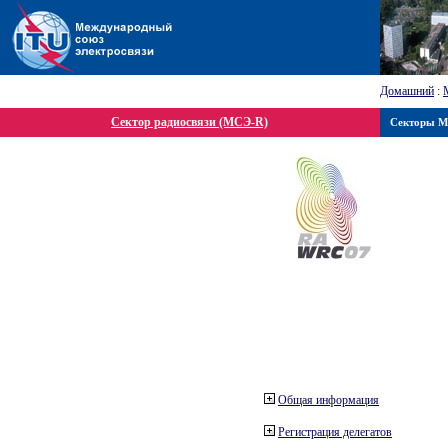
Домашний
:
Сектор радиосвязи (МСЭ-R)
Секторы 
Общая информация
Регистрация делегатов