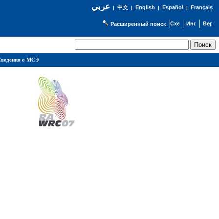
عربي
English
Español
Français
|
中文
|
|
|
Расширенный поиск
ведения о МСЭ