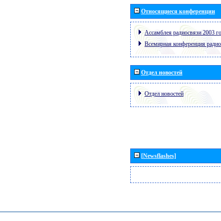
Относящиеся конференции
Ассамблея радиосвязи 2003 го
Всемирная конференция радио
Отдел новостей
Отдел новостей
[Newsflashes]