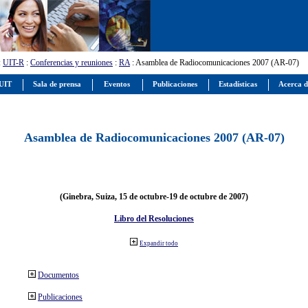
:
UIT-R
:
Conferencias y reuniones
:
RA
: Asamblea de Radiocomunicaciones 2007 (AR-07)
 UIT
Sala de prensa
Eventos
Publicaciones
Estadísticas
Acerca d
Asamblea de Radiocomunicaciones 2007 (AR-07)
(Ginebra, Suiza, 15 de octubre-19 de octubre de 2007)
Libro del Resoluciones
Expandir todo
Documentos
Publicaciones