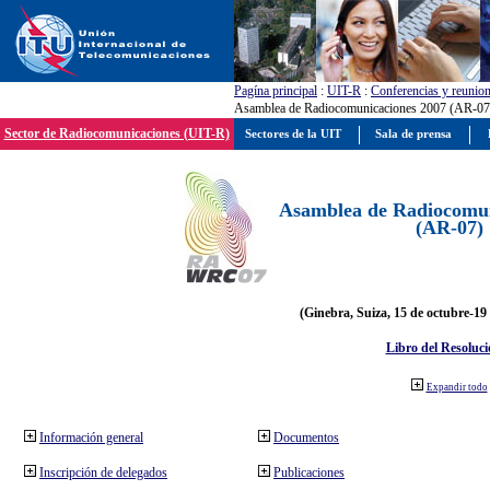
Pagína principal
:
UIT-R
:
Conferencias y reunio
Asamblea de Radiocomunicaciones 2007 (AR-07
Sector de Radiocomunicaciones (UIT-R)
Sectores de la UIT
Sala de prensa
Asamblea de Radiocomun
(AR-07)
(Ginebra, Suiza, 15 de octubre-19
Libro del Resoluci
Expandir todo
Información general
Documentos
Inscripción de delegados
Publicaciones