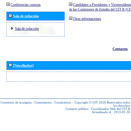
Conferencias conexas
Candidatos a Presidentes y Vicepresident
de las Comisiones de Estudio del UIT R (C
Sala de redacción
Otras informaciones
Sala de redacción
Contactos
[Newsflashes]
Comienzo de la página
-
Comentarios
-
Contáctenos
-
Copyright © UIT 2026
Reservados todos
los derechos
Contacto público :
Coordenador Web del UIT-R
Actualizado el : 2013-01-30